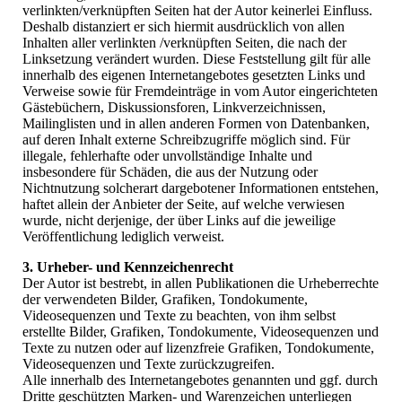
verlinkten/verknüpften Seiten hat der Autor keinerlei Einfluss.
Deshalb distanziert er sich hiermit ausdrücklich von allen
Inhalten aller verlinkten /verknüpften Seiten, die nach der
Linksetzung verändert wurden. Diese Feststellung gilt für alle
innerhalb des eigenen Internetangebotes gesetzten Links und
Verweise sowie für Fremdeinträge in vom Autor eingerichteten
Gästebüchern, Diskussionsforen, Linkverzeichnissen,
Mailinglisten und in allen anderen Formen von Datenbanken,
auf deren Inhalt externe Schreibzugriffe möglich sind. Für
illegale, fehlerhafte oder unvollständige Inhalte und
insbesondere für Schäden, die aus der Nutzung oder
Nichtnutzung solcherart dargebotener Informationen entstehen,
haftet allein der Anbieter der Seite, auf welche verwiesen
wurde, nicht derjenige, der über Links auf die jeweilige
Veröffentlichung lediglich verweist.
3. Urheber- und Kennzeichenrecht
Der Autor ist bestrebt, in allen Publikationen die Urheberrechte
der verwendeten Bilder, Grafiken, Tondokumente,
Videosequenzen und Texte zu beachten, von ihm selbst
erstellte Bilder, Grafiken, Tondokumente, Videosequenzen und
Texte zu nutzen oder auf lizenzfreie Grafiken, Tondokumente,
Videosequenzen und Texte zurückzugreifen.
Alle innerhalb des Internetangebotes genannten und ggf. durch
Dritte geschützten Marken- und Warenzeichen unterliegen