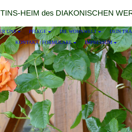
ER UNS
PFLEGE
DIE WOHNWELT
DEIN TR
KONTAKT / FORMULARE
IMPRESSUM