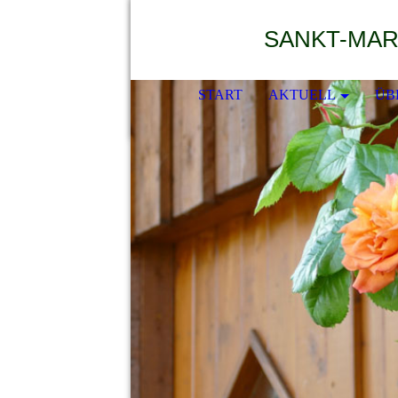
START
AKTUELL
ÜB