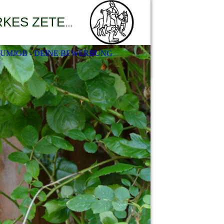
SANKT-MARTINS-HEIM des DIAKONISCHEN WERKES ZETEL e.V.
AUMJOB - DEINE BEWERBUNG